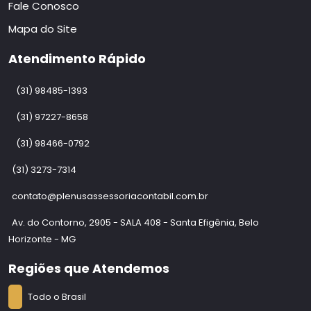
Fale Conosco
Mapa do Site
Atendimento Rápido
(31) 98485-1393
(31) 97227-8658
(31) 98466-0792
(31) 3273-7314
contato@plenusassessoriacontabil.com.br
Av. do Contorno, 2905 - SALA 408 - Santa Efigênia, Belo
Horizonte - MG
Regiões que Atendemos
Todo o Brasil